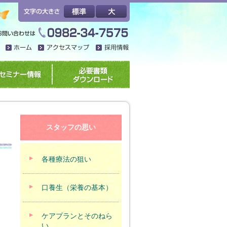
スタッフの思い
各種療法の狙い
口養生（栄養の基本）
ケアプランとそのねら
い